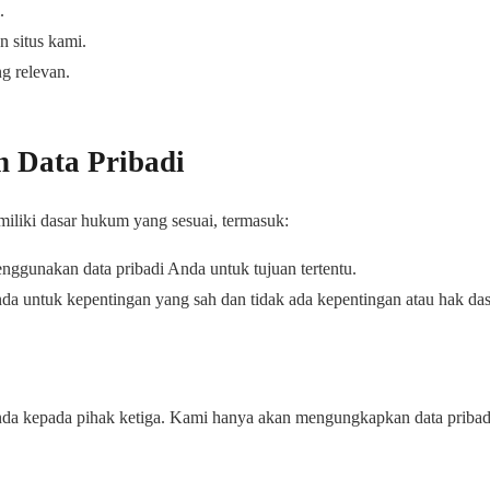
.
 situs kami.
g relevan.
 Data Pribadi
liki dasar hukum yang sesuai, termasuk:
ggunakan data pribadi Anda untuk tujuan tertentu.
 untuk kepentingan yang sah dan tidak ada kepentingan atau hak das
da kepada pihak ketiga. Kami hanya akan mengungkapkan data pribadi