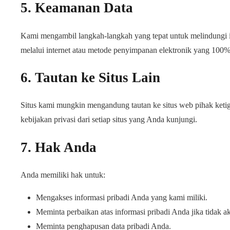
5. Keamanan Data
Kami mengambil langkah-langkah yang tepat untuk melindungi in
melalui internet atau metode penyimpanan elektronik yang 100
6. Tautan ke Situs Lain
Situs kami mungkin mengandung tautan ke situs web pihak ketig
kebijakan privasi dari setiap situs yang Anda kunjungi.
7. Hak Anda
Anda memiliki hak untuk:
Mengakses informasi pribadi Anda yang kami miliki.
Meminta perbaikan atas informasi pribadi Anda jika tidak ak
Meminta penghapusan data pribadi Anda.