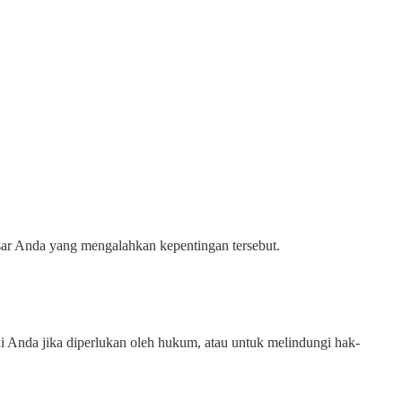
ar Anda yang mengalahkan kepentingan tersebut.
 Anda jika diperlukan oleh hukum, atau untuk melindungi hak-