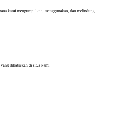
aimana kami mengumpulkan, menggunakan, dan melindungi
ang dihabiskan di situs kami.