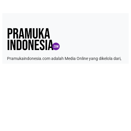
Pramukaindonesia.com adalah Media Online yang dikelola dari,
oleh dan untuk Pramuka. Berisi konten berita, materi
kepramukaan hingga serba serbi kepramukaan.
Link Penting
Tentang Kami
Kontak
Kebijakan Data Pribadi
Ketentuan Penggunaan