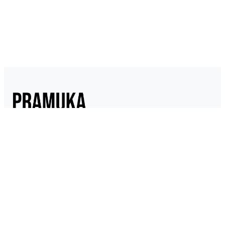
Pramukaindonesia.com adalah Media Online yang dikelola dari,
oleh dan untuk Pramuka. Berisi konten berita, materi
kepramukaan hingga serba serbi kepramukaan.
Link Penting
Tentang Kami
Kontak
Kebijakan Data Pribadi