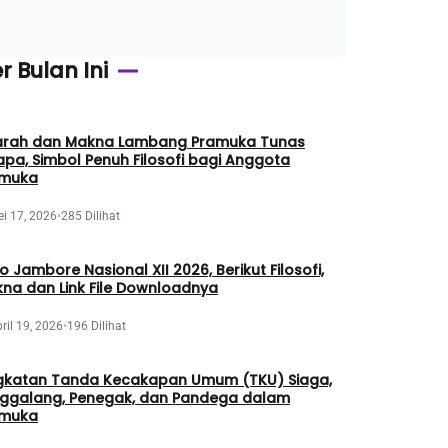
r Bulan Ini
arah dan Makna Lambang Pramuka Tunas
apa, Simbol Penuh Filosofi bagi Anggota
amuka
i 17, 2026
•
285 Dilihat
o Jambore Nasional XII 2026, Berikut Filosofi,
na dan Link File Downloadnya
ril 19, 2026
•
196 Dilihat
gkatan Tanda Kecakapan Umum (TKU) Siaga,
ggalang, Penegak, dan Pandega dalam
amuka