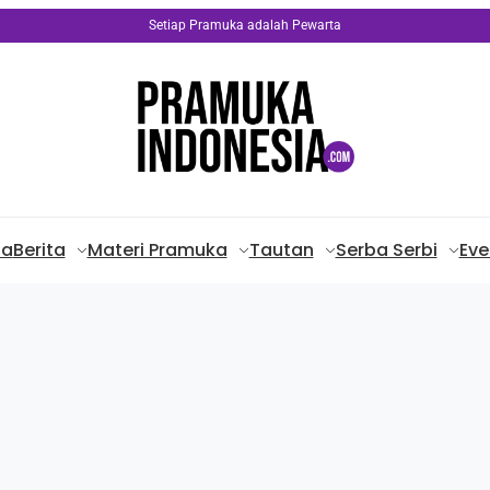
Setiap Pramuka adalah Pewarta
da
Berita
Materi Pramuka
Tautan
Serba Serbi
Eve