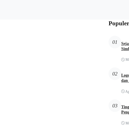
Populer
01
Sej
Simb
Me
02
Logo
dan
Ap
03
Tin
Pen
Me