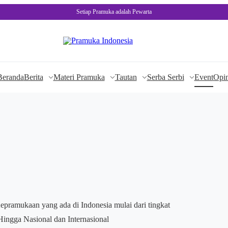
Setiap Pramuka adalah Pewarta
Beranda
Berita
Materi Pramuka
Tautan
Serba Serbi
Event
Opin
epramukaan yang ada di Indonesia mulai dari tingkat
ingga Nasional dan Internasional