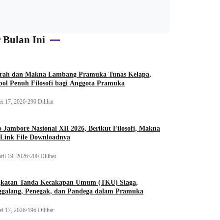
 Bulan Ini
arah dan Makna Lambang Pramuka Tunas Kelapa,
ol Penuh Filosofi bagi Anggota Pramuka
i 17, 2026
•
290 Dilihat
 Jambore Nasional XII 2026, Berikut Filosofi, Makna
 Link File Downloadnya
ril 19, 2026
•
200 Dilihat
gkatan Tanda Kecakapan Umum (TKU) Siaga,
ggalang, Penegak, dan Pandega dalam Pramuka
i 17, 2026
•
196 Dilihat