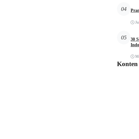
04
Pra
Ju
05
30 S
Indo
Me
Konten