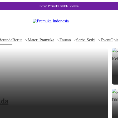
Setiap Pramuka adalah Pewarta
Beranda
Berita
Materi Pramuka
Tautan
Serba Serbi
Event
Opin
uda