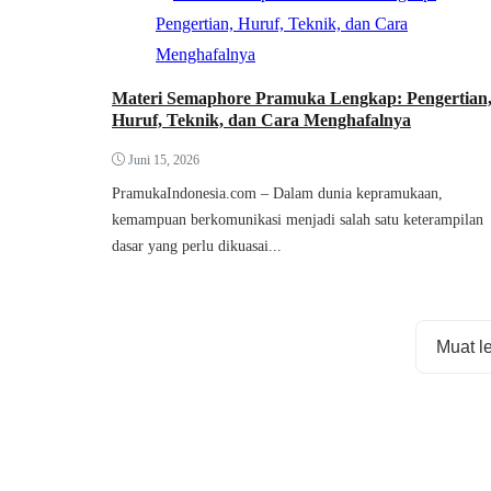
Materi Semaphore Pramuka Lengkap: Pengertian
Huruf, Teknik, dan Cara Menghafalnya
Juni 15, 2026
PramukaIndonesia.com – Dalam dunia kepramukaan,
kemampuan berkomunikasi menjadi salah satu keterampilan
dasar yang perlu dikuasai...
Muat l