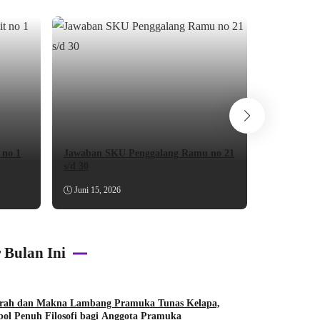
Materi Se
 no 1
Jawaban SKU Penggalang Ramu no 21
Pengertian
s/d 30
Menghafal
Juni 15, 2026
Juni 15, 20
 Bulan Ini
arah dan Makna Lambang Pramuka Tunas Kelapa,
ol Penuh Filosofi bagi Anggota Pramuka