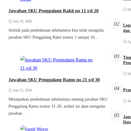
Me
Jawaban SKU Penggalang Rakit no 11 s/d 20
Juni 19, 2026
02
Logo
Setelah pada pembahasan sebelumnya kita telah mengulas
dan
jawaban SKU Penggalang Rakit nomor 1 sampai 10,...
Ap
03
Tin
Pen
Me
Jawaban SKU Penggalang Ramu no 21 s/d 30
04
Pra
Juni 15, 2026
Melanjutkan pembahasan sebelumnya tentang jawaban SKU
Ju
Penggalang Ramu nomor 11–20, artikel ini akan mengulas
jawaban...
05
Jamn
Dat