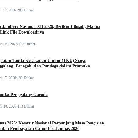
i 17, 2026
•
283 Dilihat
 Jambore Nasional XII 2026, Berikut Filosofi, Makna
 Link File Downloadnya
ril 19, 2026
•
193 Dilihat
gkatan Tanda Kecakapan Umum (TKU) Siaga,
ggalang, Penegak, dan Pandega dalam Pramuka
i 17, 2026
•
192 Dilihat
muka Penggalang Garuda
ni 10, 2026
•
153 Dilihat
as 2026: Kwartir Nasional Perpanjang Masa Pengisian
a dan Pembayaran Camp Fee Jamnas 2026