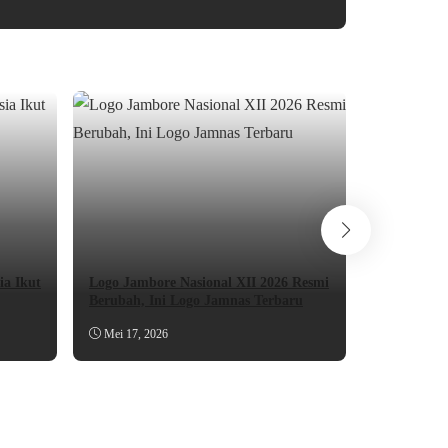
Logo Jambo
a Ikut
Logo Jambore Nasional XII 2026 Resmi
Berikut Fil
Berubah, Ini Logo Jamnas Terbaru
Downloadn
Mei 17, 2026
April 19, 2