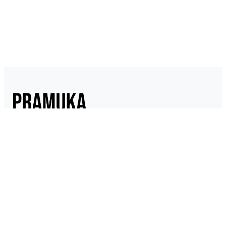
Pramukaindonesia.com adalah Media Online yang dikelola dari,
oleh dan untuk Pramuka. Berisi konten berita, materi
kepramukaan hingga serba serbi kepramukaan.
Link Penting
Tentang Kami
Kontak
Kebijakan Data Pribadi