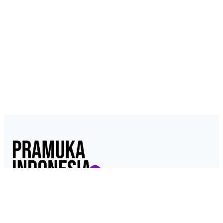
Pramukaindonesia.com adalah Media Online yang dikelola dari,
oleh dan untuk Pramuka. Berisi konten berita, materi
kepramukaan hingga serba serbi kepramukaan.