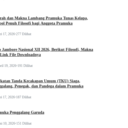
arah dan Makna Lambang Pramuka Tunas Kelapa,
ol Penuh Filosofi bagi Anggota Pramuka
i 17, 2026
•
277 Dilihat
 Jambore Nasional XII 2026, Berikut Filosofi, Makna
 Link File Downloadnya
ril 19, 2026
•
191 Dilihat
gkatan Tanda Kecakapan Umum (TKU) Siaga,
ggalang, Penegak, dan Pandega dalam Pramuka
i 17, 2026
•
187 Dilihat
muka Penggalang Garuda
ni 10, 2026
•
151 Dilihat