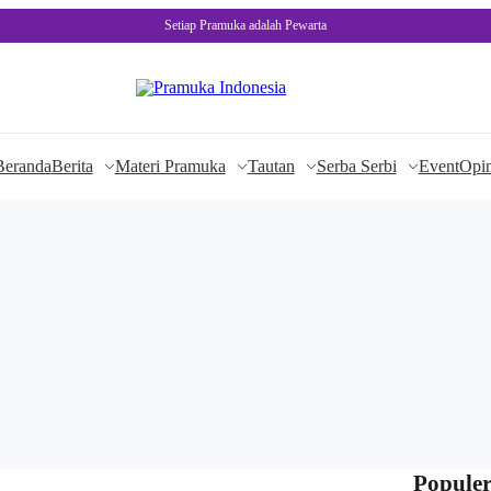
Setiap Pramuka adalah Pewarta
Beranda
Berita
Materi Pramuka
Tautan
Serba Serbi
Event
Opin
Populer