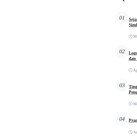
01
Sej
Simb
Me
02
Logo
dan
Ap
03
Tin
Pen
Me
04
Pra
Ju