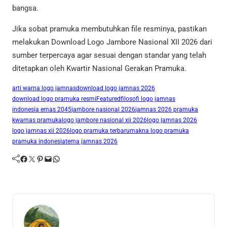
bangsa.
Jika sobat pramuka membutuhkan file resminya, pastikan
melakukan Download Logo Jambore Nasional XII 2026 dari
sumber terpercaya agar sesuai dengan standar yang telah
ditetapkan oleh Kwartir Nasional Gerakan Pramuka.
arti warna logo jamnas
download logo jamnas 2026
download logo pramuka resmi
Featured
filosofi logo jamnas
indonesia emas 2045
jambore nasional 2026
jamnas 2026 pramuka
kwarnas pramuka
logo jambore nasional xii 2026
logo jamnas 2026
logo jamnas xii 2026
logo pramuka terbaru
makna logo pramuka
pramuka indonesia
tema jamnas 2026
Facebook
Twitter
Pinterest
Mail
WhatsApp