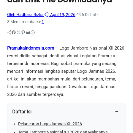
Oleh Hadhara Rizka
•
April 19, 2026
•
196
Dilihat
•
3 Menit membaca
•
1
Facebook
Twitter
Pinterest
Mail
WhatsApp
PramukaIndonesia.com
– Logo Jambore Nasional XII 2026
resmi dirilis sebagai identitas visual kegiatan Pramuka
terbesar di Indonesia. Bagi sobat pramuka yang sedang
mencari informasi lengkap seputar Logo Jamnas 2026,
artikel ini akan membahas mulai dari peluncuran, tema,
filosofi resmi, hingga panduan Download Logo Jamnas
2026 dari sumber terpercaya.
−
Daftar Isi
Peluncuran Logo Jamnas XII 2026
Tema Jambore Nasional XII 2026 dan Maknanya