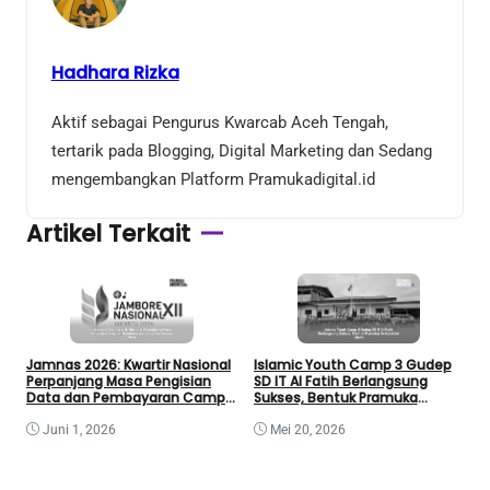
Hadhara Rizka
Aktif sebagai Pengurus Kwarcab Aceh Tengah,
tertarik pada Blogging, Digital Marketing dan Sedang
mengembangkan Platform Pramukadigital.id
Artikel Terkait
Jamnas 2026: Kwartir Nasional
Islamic Youth Camp 3 Gudep
K
Perpanjang Masa Pengisian
SD IT Al Fatih Berlangsung
I
Data dan Pembayaran Camp
Sukses, Bentuk Pramuka
B
Fee Jamnas 2026
Berkarakter Islami
Juni 1, 2026
Mei 20, 2026