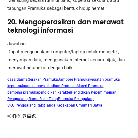
Menabung secara rutin di bank, koperasi sekolah, atau
tabungan Pramuka sebagai bentuk hidup hemat.
20. Mengoperasikan dan merawat
teknologi informasi
Jawaban:
Dapat menggunakan komputer/laptop untuk mengetik,
menyimpan data, menggunakan internet secara bijak, dan
merawat perangkat dengan baik.
dasa darma
Gerakan Pramuka
Jambore Pramuka
kegiatan pramuka
kepramukaan indonesia
Latihan Pramuka
Materi Pramuka
pembina pramuka
pendidikan karakter
Pendidikan Kepemimpinan
Penggalang Ramu Rakit Terap
Pramuka Penggalang
SKU Penggalang Rakit
Tanda Kecakapan Umum
Tri Satya
Facebook
Twitter
Pinterest
Mail
WhatsApp