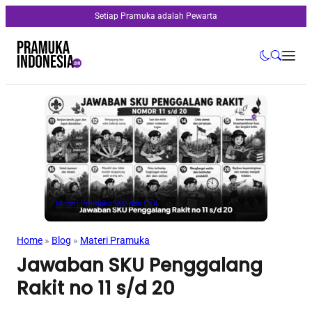
Setiap Pramuka adalah Pewarta
Materi Pramuka
SKU dan SKK
Home
»
Blog
»
Materi Pramuka
Jawaban SKU Penggalang
Rakit no 11 s/d 20