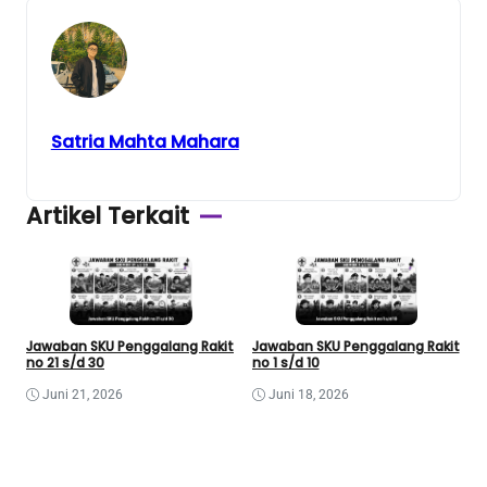
Satria Mahta Mahara
Artikel Terkait
Jawaban SKU Penggalang Rakit
Jawaban SKU Penggalang Rakit
no 21 s/d 30
no 1 s/d 10
J
Juni 21, 2026
Juni 18, 2026
R