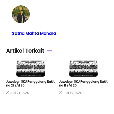
Satria Mahta Mahara
Artikel Terkait
Jawaban SKU Penggalang Rakit
Jawaban SKU Penggalang Rakit
no 21 s/d 30
no 11 s/d 20
J
Juni 21, 2026
Juni 19, 2026
n