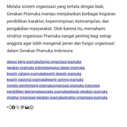
Melalui sistem organisasi yang tertata dengan baik,
Gerakan Pramuka mampu menjalankan berbagai kegiatan
pendidikan karakter, kepemimpinan, keterampilan, dan
pengabdian masyarakat. Oleh karena itu, memahami
struktur organisasi Pramuka sangat penting bagi setiap
anggota agar lebih mengenal peran dan fungsi organisasi
dalam Gerakan Pramuka Indonesia.
dewan kerja pramuka
fungsi organisasi pramuka
gerakan pramuka indonesia
gugus depan pramuka
kwartir cabang pramuka
kwartir daerah pramuka
kwartir nasional pramuka
kwartir ranting pramuka
majelis pembimbing pramuka
organisasi pramuka indonesia
pendidikan kepramukaan
saka pramuka
sejarah gerakan pramuka
struktur organisasi gerakan pramuka
struktur organisasi pramuka
Facebook
Twitter
Pinterest
Mail
WhatsApp