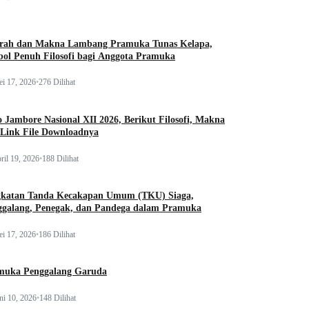
arah dan Makna Lambang Pramuka Tunas Kelapa,
ol Penuh Filosofi bagi Anggota Pramuka
i 17, 2026
•
276 Dilihat
 Jambore Nasional XII 2026, Berikut Filosofi, Makna
 Link File Downloadnya
ril 19, 2026
•
188 Dilihat
gkatan Tanda Kecakapan Umum (TKU) Siaga,
ggalang, Penegak, dan Pandega dalam Pramuka
i 17, 2026
•
186 Dilihat
muka Penggalang Garuda
ni 10, 2026
•
148 Dilihat