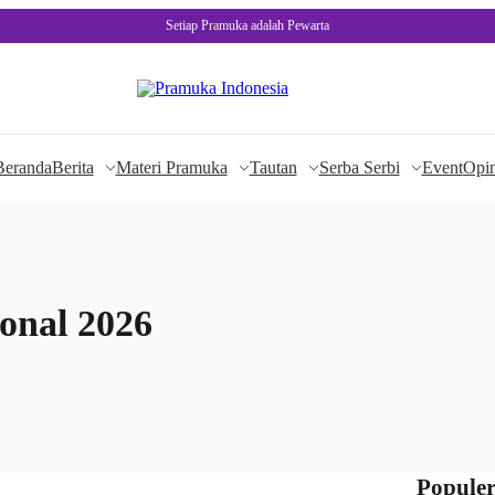
Setiap Pramuka adalah Pewarta
Beranda
Berita
Materi Pramuka
Tautan
Serba Serbi
Event
Opin
ional 2026
Populer