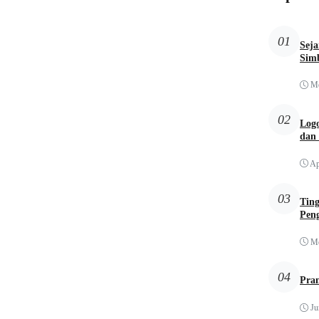
01
Sej
Simb
Me
02
Logo
dan
Ap
03
Tin
Pen
Me
04
Pra
Ju