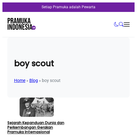
Setiap Pramuka adalah Pewarta
boy scout
Home
»
Blog
»
boy scout
Sejarah Kepanduan Dunia dan
Perkembangan Gerakan
Pramuka Internasional