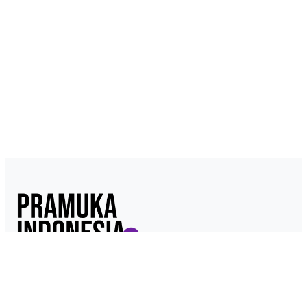
Pramukaindonesia.com adalah Media Online yang dikelola dari,
oleh dan untuk Pramuka. Berisi konten berita, materi
kepramukaan hingga serba serbi kepramukaan.