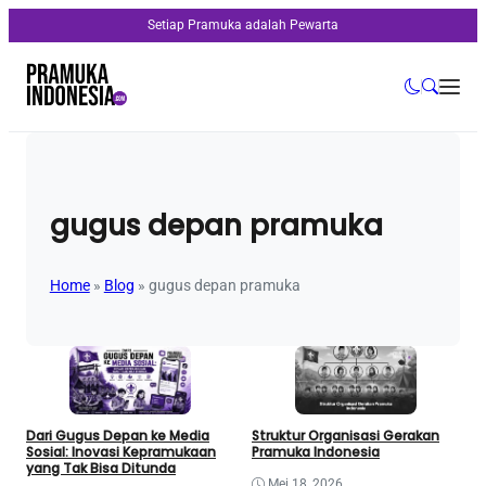
Setiap Pramuka adalah Pewarta
gugus depan pramuka
Home
»
Blog
»
gugus depan pramuka
Dari Gugus Depan ke Media
Struktur Organisasi Gerakan
Sosial: Inovasi Kepramukaan
Pramuka Indonesia
yang Tak Bisa Ditunda
Mei 18, 2026