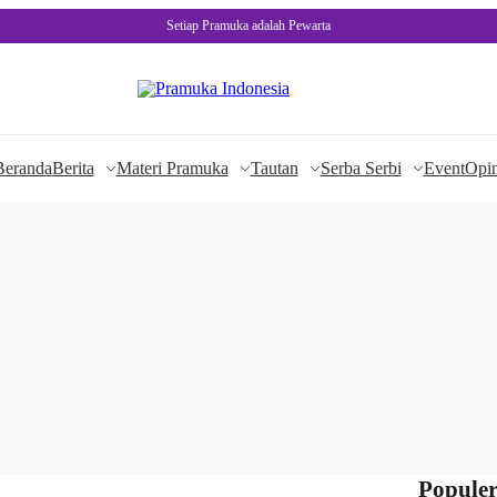
Setiap Pramuka adalah Pewarta
Beranda
Berita
Materi Pramuka
Tautan
Serba Serbi
Event
Opin
Populer