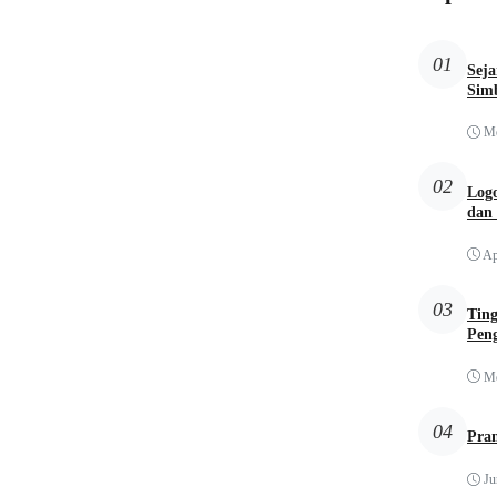
01
Sej
Simb
Me
02
Logo
dan
Ap
03
Tin
Pen
Me
04
Pra
Ju