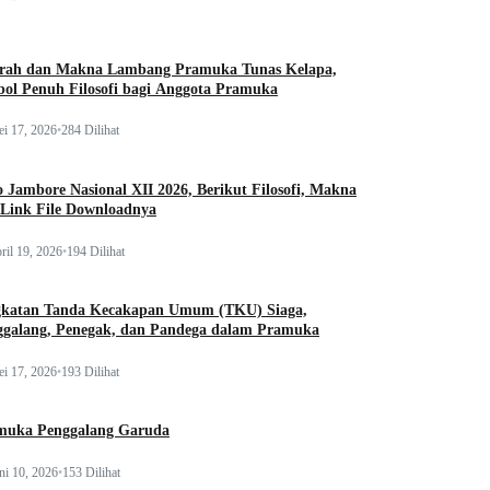
arah dan Makna Lambang Pramuka Tunas Kelapa,
ol Penuh Filosofi bagi Anggota Pramuka
i 17, 2026
•
284 Dilihat
 Jambore Nasional XII 2026, Berikut Filosofi, Makna
 Link File Downloadnya
ril 19, 2026
•
194 Dilihat
gkatan Tanda Kecakapan Umum (TKU) Siaga,
ggalang, Penegak, dan Pandega dalam Pramuka
i 17, 2026
•
193 Dilihat
muka Penggalang Garuda
ni 10, 2026
•
153 Dilihat