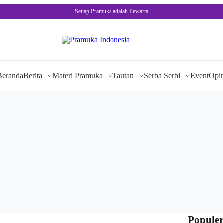
Setiap Pramuka adalah Pewarta
Beranda
Berita
Materi Pramuka
Tautan
Serba Serbi
Event
Opin
Populer