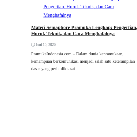
Materi Semaphore Pramuka Lengkap: Pengertian
Huruf, Teknik, dan Cara Menghafalnya
Juni 15, 2026
PramukaIndonesia.com – Dalam dunia kepramukaan,
kemampuan berkomunikasi menjadi salah satu keterampilan
dasar yang perlu dikuasai...