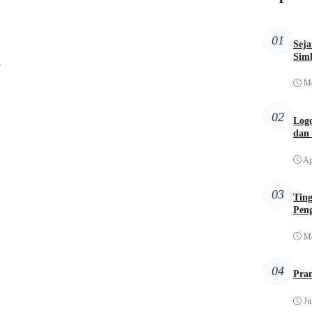
01
Sej
Simb
,
Me
02
Logo
dan
Ap
03
Tin
Pen
Me
04
Pra
Ju