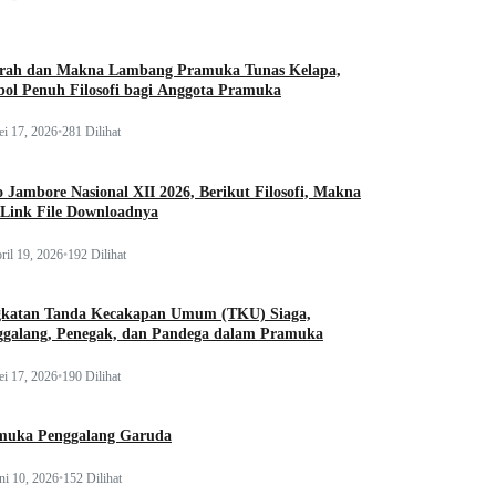
arah dan Makna Lambang Pramuka Tunas Kelapa,
ol Penuh Filosofi bagi Anggota Pramuka
i 17, 2026
•
281 Dilihat
 Jambore Nasional XII 2026, Berikut Filosofi, Makna
 Link File Downloadnya
ril 19, 2026
•
192 Dilihat
gkatan Tanda Kecakapan Umum (TKU) Siaga,
ggalang, Penegak, dan Pandega dalam Pramuka
i 17, 2026
•
190 Dilihat
muka Penggalang Garuda
ni 10, 2026
•
152 Dilihat