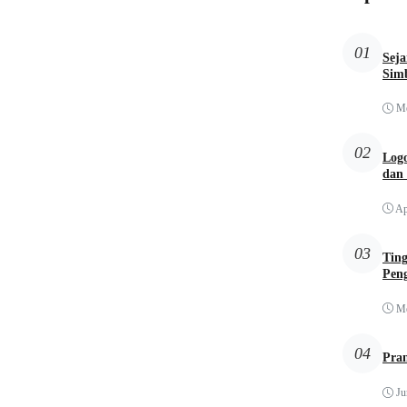
01
Sej
Simb
Me
02
Logo
dan
Ap
03
Tin
Pen
Me
04
Pra
Ju