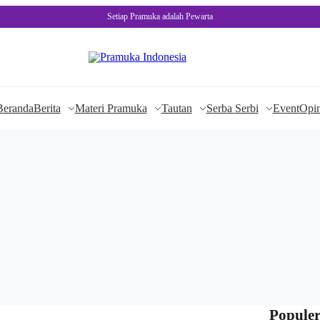
Setiap Pramuka adalah Pewarta
Beranda
Berita
Materi Pramuka
Tautan
Serba Serbi
Event
Opin
Populer