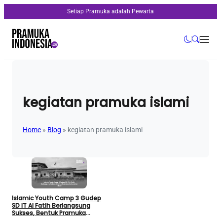
Setiap Pramuka adalah Pewarta
kegiatan pramuka islami
Home
»
Blog
»
kegiatan pramuka islami
Islamic Youth Camp 3 Gudep
SD IT Al Fatih Berlangsung
Sukses, Bentuk Pramuka
Berkarakter Islami