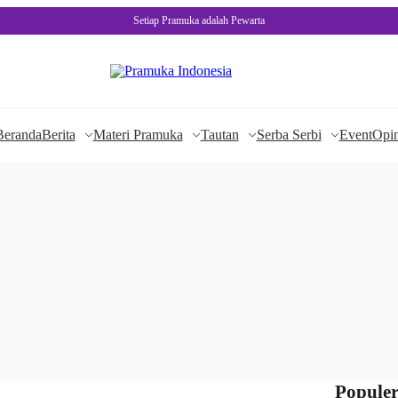
Setiap Pramuka adalah Pewarta
Beranda
Berita
Materi Pramuka
Tautan
Serba Serbi
Event
Opin
Populer