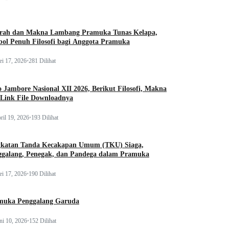
arah dan Makna Lambang Pramuka Tunas Kelapa,
ol Penuh Filosofi bagi Anggota Pramuka
i 17, 2026
•
281 Dilihat
 Jambore Nasional XII 2026, Berikut Filosofi, Makna
 Link File Downloadnya
ril 19, 2026
•
193 Dilihat
gkatan Tanda Kecakapan Umum (TKU) Siaga,
ggalang, Penegak, dan Pandega dalam Pramuka
i 17, 2026
•
190 Dilihat
muka Penggalang Garuda
ni 10, 2026
•
152 Dilihat