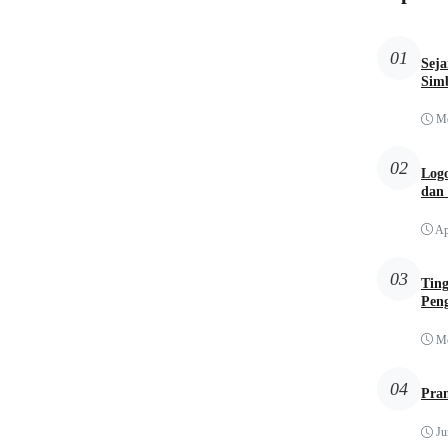
01
Sej
Simb
Me
02
Logo
dan
Ap
03
Tin
Pen
Me
04
Pra
Ju