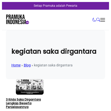
Setiap Pramuka adalah Pewarta
kegiatan saka dirgantara
Home
»
Blog
»
kegiatan saka dirgantara
3 Krida Saka Dirgantara
Lengkap Beserta
Penjelasannya