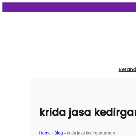
Beran
krida jasa kedirg
Home
»
Blog
»
krida jasa kedirgantaraan