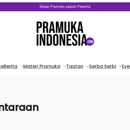
Setiap Pramuka adalah Pewarta
da
Berita
Materi Pramuka
Tautan
Serba Serbi
Eve
antaraan