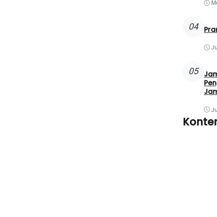
Me
04
Pra
Ju
05
Jam
Pen
Jam
Ju
Konte