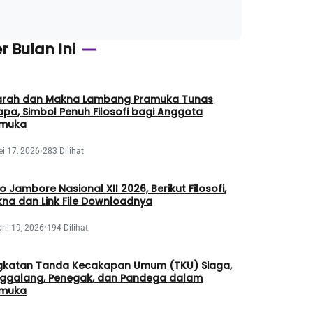
r Bulan Ini
arah dan Makna Lambang Pramuka Tunas
apa, Simbol Penuh Filosofi bagi Anggota
amuka
i 17, 2026
•
283 Dilihat
o Jambore Nasional XII 2026, Berikut Filosofi,
na dan Link File Downloadnya
ril 19, 2026
•
194 Dilihat
gkatan Tanda Kecakapan Umum (TKU) Siaga,
ggalang, Penegak, dan Pandega dalam
amuka