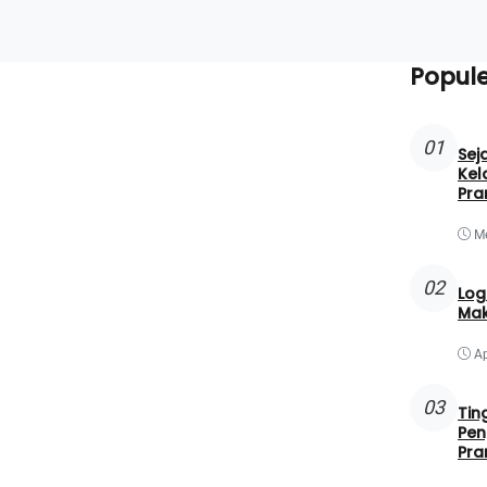
Popule
01
Sej
Kel
Pr
Me
02
Log
Mak
Ap
03
Tin
Pen
Pr