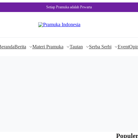
Setiap Pramuka adalah Pewarta
Beranda
Berita
Materi Pramuka
Tautan
Serba Serbi
Event
Opin
Populer