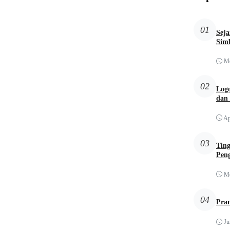
01
Sej
Simb
Me
02
Logo
dan
Ap
03
Tin
Pen
Me
04
Pra
Ju