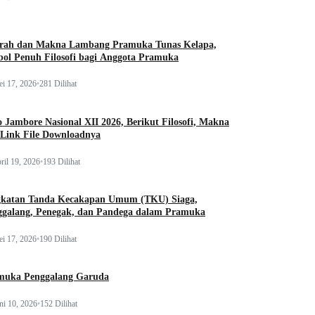
arah dan Makna Lambang Pramuka Tunas Kelapa,
ol Penuh Filosofi bagi Anggota Pramuka
i 17, 2026
•
281 Dilihat
 Jambore Nasional XII 2026, Berikut Filosofi, Makna
 Link File Downloadnya
ril 19, 2026
•
193 Dilihat
gkatan Tanda Kecakapan Umum (TKU) Siaga,
ggalang, Penegak, dan Pandega dalam Pramuka
i 17, 2026
•
190 Dilihat
muka Penggalang Garuda
ni 10, 2026
•
152 Dilihat