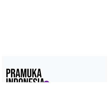
Pramukaindonesia.com adalah Media Online yang dikelola dari,
oleh dan untuk Pramuka. Berisi konten berita, materi
kepramukaan hingga serba serbi kepramukaan.