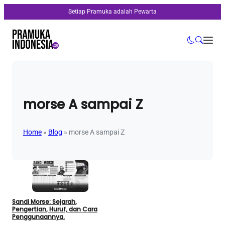
Setiap Pramuka adalah Pewarta
morse A sampai Z
Home
»
Blog
»
morse A sampai Z
Sandi Morse: Sejarah,
Pengertian, Huruf, dan Cara
Penggunaannya.