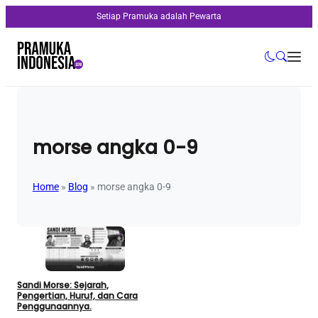
Setiap Pramuka adalah Pewarta
morse angka 0-9
Home
»
Blog
»
morse angka 0-9
Sandi Morse: Sejarah,
Pengertian, Huruf, dan Cara
Penggunaannya.