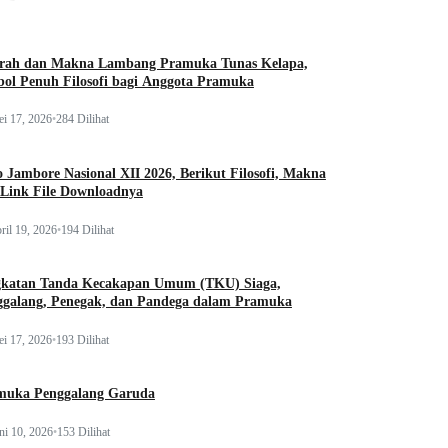
arah dan Makna Lambang Pramuka Tunas Kelapa,
ol Penuh Filosofi bagi Anggota Pramuka
i 17, 2026
•
284 Dilihat
 Jambore Nasional XII 2026, Berikut Filosofi, Makna
 Link File Downloadnya
ril 19, 2026
•
194 Dilihat
gkatan Tanda Kecakapan Umum (TKU) Siaga,
ggalang, Penegak, dan Pandega dalam Pramuka
i 17, 2026
•
193 Dilihat
muka Penggalang Garuda
ni 10, 2026
•
153 Dilihat