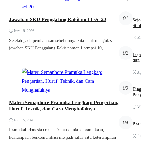
01
Jawaban SKU Penggalang Rakit no 11 s/d 20
Sej
Simb
Juni 19, 2026
Me
Setelah pada pembahasan sebelumnya kita telah mengulas
jawaban SKU Penggalang Rakit nomor 1 sampai 10,...
02
Logo
dan
Ap
03
Tin
Pen
Materi Semaphore Pramuka Lengkap: Pengertian,
Me
Huruf, Teknik, dan Cara Menghafalnya
Juni 15, 2026
04
Pra
PramukaIndonesia.com – Dalam dunia kepramukaan,
Ju
kemampuan berkomunikasi menjadi salah satu keterampilan