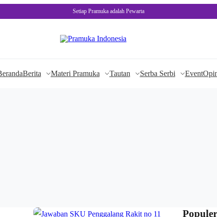
Setiap Pramuka adalah Pewarta
Beranda
Berita
Materi Pramuka
Tautan
Serba Serbi
Event
Opin
Populer