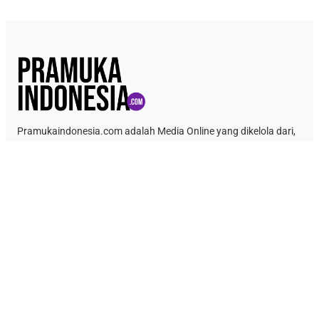
Pramukaindonesia.com adalah Media Online yang dikelola dari,
oleh dan untuk Pramuka. Berisi konten berita, materi
kepramukaan hingga serba serbi kepramukaan.
Link Penting
Tentang Kami
Kontak
Kebijakan Data Pribadi
Ketentuan Penggunaan