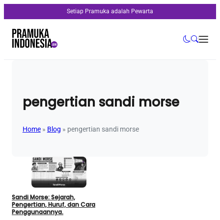
Setiap Pramuka adalah Pewarta
pengertian sandi morse
Home
»
Blog
»
pengertian sandi morse
Sandi Morse: Sejarah,
Pengertian, Huruf, dan Cara
Penggunaannya.