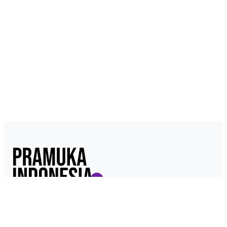
Pramukaindonesia.com adalah Media Online yang dikelola dari,
oleh dan untuk Pramuka. Berisi konten berita, materi
kepramukaan hingga serba serbi kepramukaan.