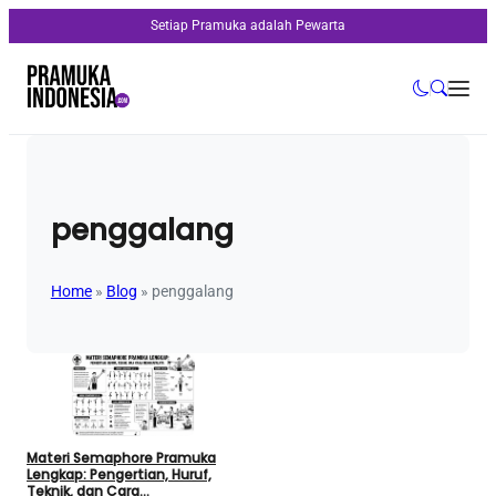
Setiap Pramuka adalah Pewarta
penggalang
Home
»
Blog
»
penggalang
Materi Semaphore Pramuka
Lengkap: Pengertian, Huruf,
Teknik, dan Cara