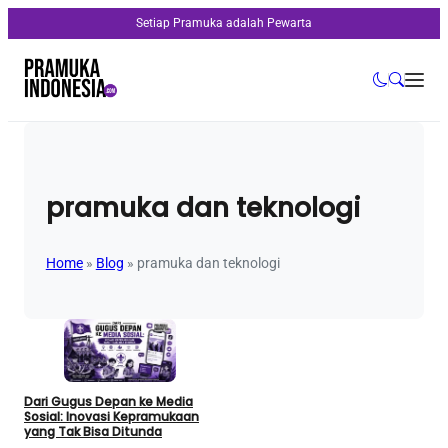
Setiap Pramuka adalah Pewarta
pramuka dan teknologi
Home
»
Blog
»
pramuka dan teknologi
Dari Gugus Depan ke Media
Sosial: Inovasi Kepramukaan
yang Tak Bisa Ditunda