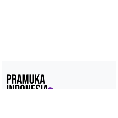
Pramukaindonesia.com adalah Media Online yang dikelola dari,
oleh dan untuk Pramuka. Berisi konten berita, materi
kepramukaan hingga serba serbi kepramukaan.