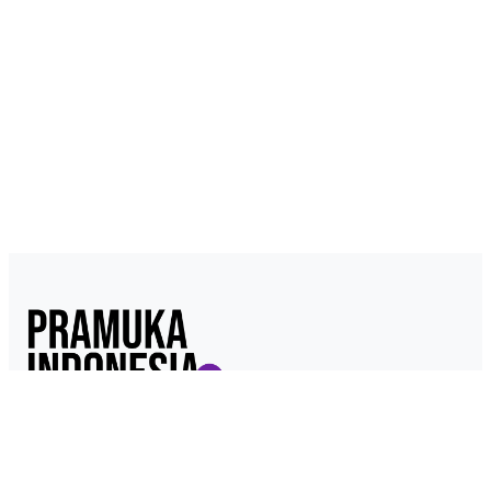
Pramukaindonesia.com adalah Media Online yang dikelola dari,
oleh dan untuk Pramuka. Berisi konten berita, materi
kepramukaan hingga serba serbi kepramukaan.