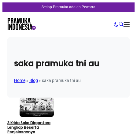
Setiap Pramuka adalah Pewarta
saka pramuka tni au
Home
»
Blog
»
saka pramuka tni au
3 Krida Saka Dirgantara
Lengkap Beserta
Penjelasannya