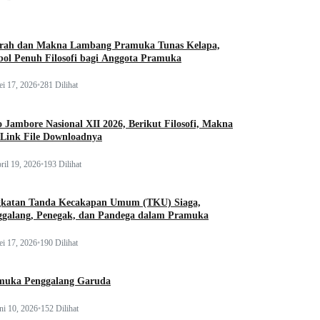
arah dan Makna Lambang Pramuka Tunas Kelapa,
ol Penuh Filosofi bagi Anggota Pramuka
i 17, 2026
•
281 Dilihat
 Jambore Nasional XII 2026, Berikut Filosofi, Makna
 Link File Downloadnya
ril 19, 2026
•
193 Dilihat
gkatan Tanda Kecakapan Umum (TKU) Siaga,
ggalang, Penegak, dan Pandega dalam Pramuka
i 17, 2026
•
190 Dilihat
muka Penggalang Garuda
ni 10, 2026
•
152 Dilihat