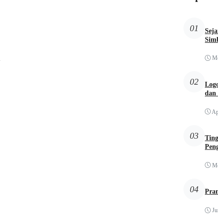
01
Sej
Simb
Me
i
02
Logo
dan
Ap
03
Tin
Pen
Me
04
Pra
Ju