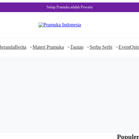
Setiap Pramuka adalah Pewarta
Beranda
Berita
Materi Pramuka
Tautan
Serba Serbi
Event
Opin
Populer