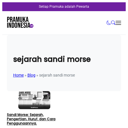
Setiap Pramuka adalah Pewarta
sejarah sandi morse
Home
»
Blog
»
sejarah sandi morse
Sandi Morse: Sejarah,
Pengertian, Huruf, dan Cara
Penggunaannya.