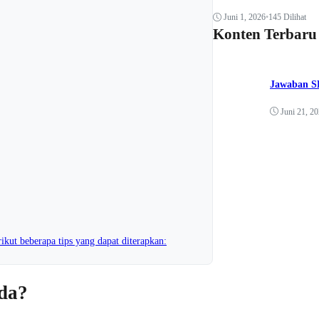
Juni 1, 2026
•
145 Dilihat
Konten Terbaru
Jawaban SK
Juni 21, 2
kut beberapa tips yang dapat diterapkan:
da?