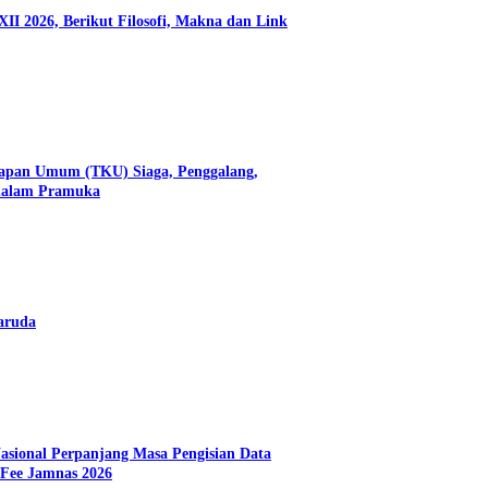
II 2026, Berikut Filosofi, Makna dan Link
apan Umum (TKU) Siaga, Penggalang,
dalam Pramuka
aruda
asional Perpanjang Masa Pengisian Data
Fee Jamnas 2026