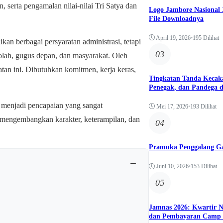
 serta pengamalan nilai-nilai Tri Satya dan
Logo Jambore Nasional X
File Downloadnya
April 19, 2026
•
195 Dilihat
n berbagai persyaratan administrasi, tetapi
03
kolah, gugus depan, dan masyarakat. Oleh
tan ini. Dibutuhkan komitmen, kerja keras,
Tingkatan Tanda Kecak
Penegak, dan Pandega 
menjadi pencapaian yang sangat
Mei 17, 2026
•
193 Dilihat
mengembangkan karakter, keterampilan, dan
04
Pramuka Penggalang G
−
Juni 10, 2026
•
153 Dilihat
05
Jamnas 2026: Kwartir N
dan Pembayaran Camp 