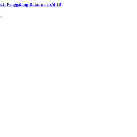
U Penggalang Rakit no 1 s/d 10
026