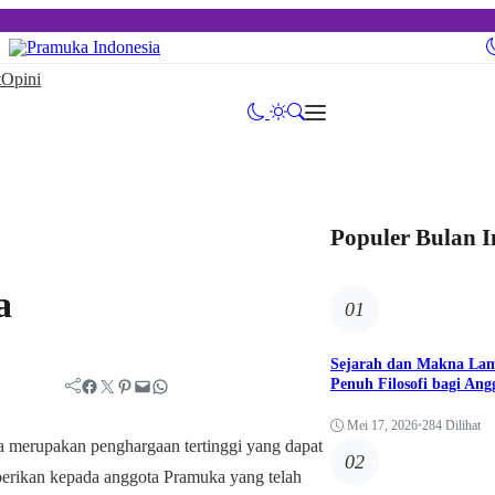
t
Opini
Populer Bulan I
a
01
Sejarah dan Makna Lam
Penuh Filosofi bagi An
Facebook
Twitter
Pinterest
Mail
WhatsApp
Mei 17, 2026
•
284 Dilihat
 merupakan penghargaan tertinggi yang dapat
02
iberikan kepada anggota Pramuka yang telah