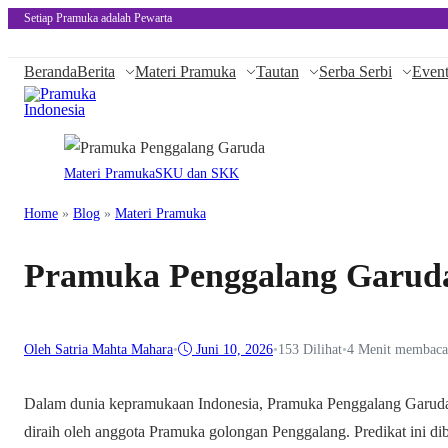
Setiap Pramuka adalah Pewarta
Beranda
Berita
Materi Pramuka
Tautan
Serba Serbi
Even
Materi Pramuka
SKU dan SKK
Home
»
Blog
»
Materi Pramuka
Pramuka Penggalang Garud
Oleh Satria Mahta Mahara
•
Juni 10, 2026
•
153
Dilihat
•
4 Menit membaca
Dalam dunia kepramukaan Indonesia, Pramuka Penggalang Garuda
diraih oleh anggota Pramuka golongan Penggalang. Predikat ini d