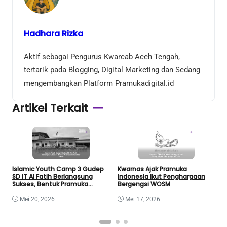
Hadhara Rizka
Aktif sebagai Pengurus Kwarcab Aceh Tengah,
tertarik pada Blogging, Digital Marketing dan Sedang
mengembangkan Platform Pramukadigital.id
Artikel Terkait
Islamic Youth Camp 3 Gudep
Kwarnas Ajak Pramuka
L
SD IT Al Fatih Berlangsung
Indonesia Ikut Penghargaan
2
Sukses, Bentuk Pramuka
Bergengsi WOSM
J
Berkarakter Islami
Mei 20, 2026
Mei 17, 2026