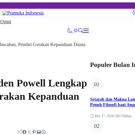
t
Opini
Populer Bulan I
den Powell Lengkap
01
erakan Kepanduan
Sejarah dan Makna Lam
Penuh Filosofi bagi An
Mei 17, 2026
•
283 Dilihat
02
Facebook
Twitter
Pinterest
Mail
WhatsApp