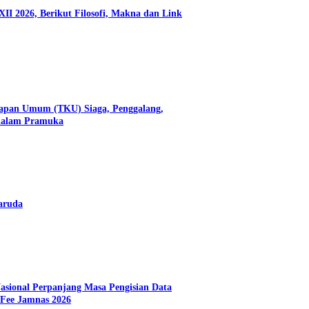
II 2026, Berikut Filosofi, Makna dan Link
apan Umum (TKU) Siaga, Penggalang,
dalam Pramuka
aruda
asional Perpanjang Masa Pengisian Data
Fee Jamnas 2026