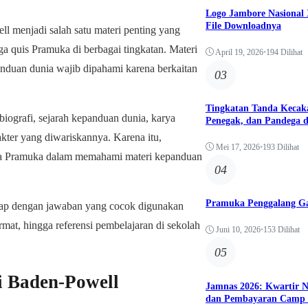
Logo Jambore Nasional X
File Downloadnya
l menjadi salah satu materi penting yang
ga quis Pramuka di berbagai tingkatan. Materi
April 19, 2026
•
194 Dilihat
nduan dunia wajib dipahami karena berkaitan
03
Tingkatan Tanda Kecak
iografi, sejarah kepanduan dunia, karya
Penegak, dan Pandega 
akter yang diwariskannya. Karena itu,
Mei 17, 2026
•
193 Dilihat
a Pramuka dalam memahami materi kepanduan
04
Pramuka Penggalang G
gkap dengan jawaban yang cocok digunakan
rmat, hingga referensi pembelajaran di sekolah
Juni 10, 2026
•
153 Dilihat
05
i Baden-Powell
Jamnas 2026: Kwartir N
dan Pembayaran Camp 