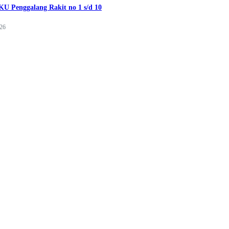
U Penggalang Rakit no 1 s/d 10
026