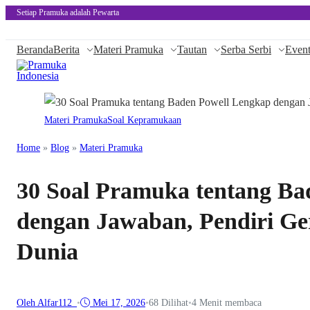
Setiap Pramuka adalah Pewarta
Beranda
Berita
Materi Pramuka
Tautan
Serba Serbi
Even
Materi Pramuka
Soal Kepramukaan
Home
»
Blog
»
Materi Pramuka
30 Soal Pramuka tentang Ba
dengan Jawaban, Pendiri G
Dunia
Oleh Alfar112_
•
Mei 17, 2026
•
68
Dilihat
•
4 Menit membaca