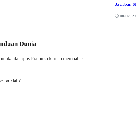
Jawaban SK
Juni 18, 2
anduan Dunia
 Pramuka dan quis Pramuka karena membahas
oer adalah?