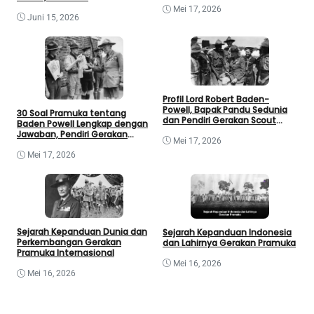
Menghafalnya
Mei 17, 2026
Juni 15, 2026
Profil Lord Robert Baden-
Powell, Bapak Pandu Sedunia
30 Soal Pramuka tentang
dan Pendiri Gerakan Scout
Baden Powell Lengkap dengan
Dunia
Jawaban, Pendiri Gerakan
Mei 17, 2026
Kepanduan Dunia
Mei 17, 2026
Sejarah Kepanduan Dunia dan
Sejarah Kepanduan Indonesia
Perkembangan Gerakan
dan Lahirnya Gerakan Pramuka
Pramuka Internasional
Mei 16, 2026
Mei 16, 2026