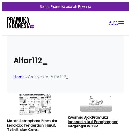
Setiap Pramuka adalah Pewarta
Alfar112_
Home
»
Archives for Alfar112_
Kwarnas Ajak Pramuka
Materi Semaphore Pramuka
Indonesia Ikut Penghargaan
Lengkap: Pengertian, Huruf,
Bergengsi WOSM
Teknik, dan Cara