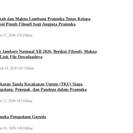
arah dan Makna Lambang Pramuka Tunas Kelapa,
ol Penuh Filosofi bagi Anggota Pramuka
i 17, 2026
•
276 Dilihat
 Jambore Nasional XII 2026, Berikut Filosofi, Makna
 Link File Downloadnya
ril 19, 2026
•
187 Dilihat
gkatan Tanda Kecakapan Umum (TKU) Siaga,
ggalang, Penegak, dan Pandega dalam Pramuka
i 17, 2026
•
185 Dilihat
muka Penggalang Garuda
ni 10, 2026
•
148 Dilihat