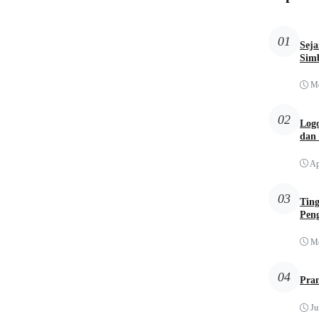
01
Sej
Simb
Me
02
Logo
dan
Ap
03
Tin
Pen
Me
04
Pra
Ju