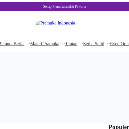
Setiap Pramuka adalah Pewarta
Beranda
Berita
Materi Pramuka
Tautan
Serba Serbi
Event
Opin
Populer