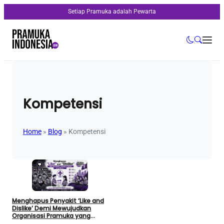
Setiap Pramuka adalah Pewarta
Kompetensi
Home
»
Blog
»
Kompetensi
Menghapus Penyakit ‘Like and
Dislike’ Demi Mewujudkan
Organisasi Pramuka yang
Modern