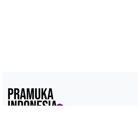
Pramukaindonesia.com adalah Media Online yang dikelola dari,
oleh dan untuk Pramuka. Berisi konten berita, materi
kepramukaan hingga serba serbi kepramukaan.