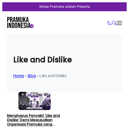
Setiap Pramuka adalah Pewarta
Like and Dislike
Home
»
Blog
»
Like and Dislike
Menghapus Penyakit ‘Like and
Dislike’ Demi Mewujudkan
Organisasi Pramuka yang
Modern