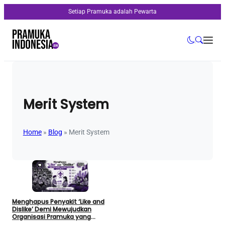
Setiap Pramuka adalah Pewarta
Merit System
Home
»
Blog
»
Merit System
Menghapus Penyakit ‘Like and
Dislike’ Demi Mewujudkan
Organisasi Pramuka yang
Modern