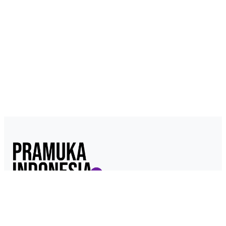
Pramukaindonesia.com adalah Media Online yang dikelola dari,
oleh dan untuk Pramuka. Berisi konten berita, materi
kepramukaan hingga serba serbi kepramukaan.