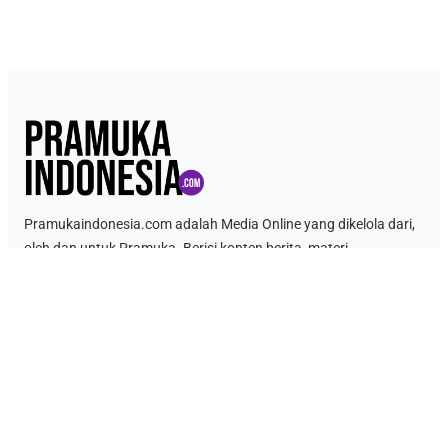
Pramukaindonesia.com adalah Media Online yang dikelola dari,
oleh dan untuk Pramuka. Berisi konten berita, materi
kepramukaan hingga serba serbi kepramukaan.
Link Penting
Tentang Kami
Kontak
Kebijakan Data Pribadi
Ketentuan Penggunaan