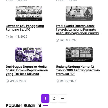
Jawaban SKU Penggalang
Profil Kwartir Daerah Aceh:
Ramu no 1 s/d 10
Sejarah, Lambang Pramuka
Aceh, dan Perjalanan Kwarda
Aceh
Juni 13, 2026
Juni 9, 2026
Dari Gugus Depan ke Media
Undang Undang Nomor 12
Sosial: Inovasi Kepramukaan
Tahun 2010 Tentang Gerakan
yang Tak Bisa Ditunda
Pramuka PDF
Mei 20, 2026
Mei 19, 2026
1
2
Populer Bulan Ini