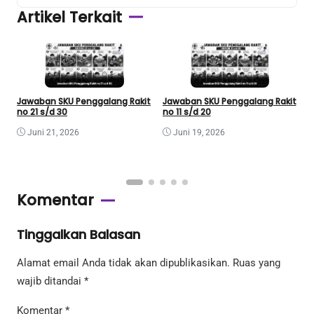
Artikel Terkait
Jawaban SKU Penggalang Rakit
Jawaban SKU Penggalang Rakit
J
no 21 s/d 30
no 11 s/d 20
n
Juni 21, 2026
Juni 19, 2026
Komentar
Tinggalkan Balasan
Alamat email Anda tidak akan dipublikasikan.
Ruas yang
wajib ditandai
*
Komentar
*