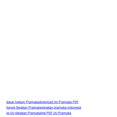
dasar hukum Pramuka
download UU Pramuka PDF
fungsi Gerakan Pramuka
gerakan pramuka indonesia
isi UU Gerakan Pramuka
link PDF UU Pramuka