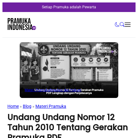
Setiap Pramuka adalah Pewarta
Materi Pramuka
Regulasi dan Hukum
Home
»
Blog
»
Materi Pramuka
Undang Undang Nomor 12
Tahun 2010 Tentang Gerakan
Pramuka PDF