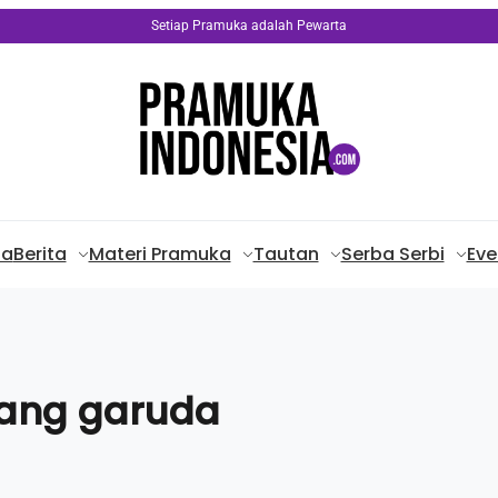
Setiap Pramuka adalah Pewarta
da
Berita
Materi Pramuka
Tautan
Serba Serbi
Eve
ang garuda