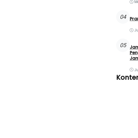
Me
04
Pra
Ju
05
Jam
Pen
Jam
Ju
Konte