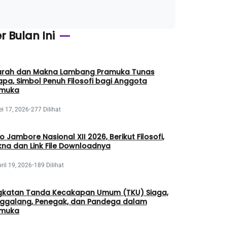
r Bulan Ini
arah dan Makna Lambang Pramuka Tunas
apa, Simbol Penuh Filosofi bagi Anggota
amuka
i 17, 2026
•
277 Dilihat
o Jambore Nasional XII 2026, Berikut Filosofi,
na dan Link File Downloadnya
ril 19, 2026
•
189 Dilihat
gkatan Tanda Kecakapan Umum (TKU) Siaga,
ggalang, Penegak, dan Pandega dalam
amuka