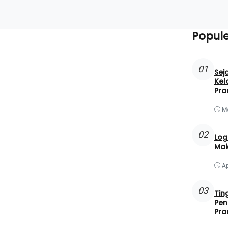
Popule
01
Sej
Kel
Pr
Me
02
Log
Mak
Ap
03
Tin
Pen
Pr