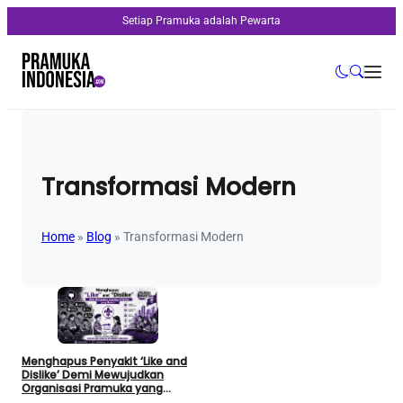
Setiap Pramuka adalah Pewarta
Transformasi Modern
Home
»
Blog
»
Transformasi Modern
Menghapus Penyakit ‘Like and
Dislike’ Demi Mewujudkan
Organisasi Pramuka yang
Modern