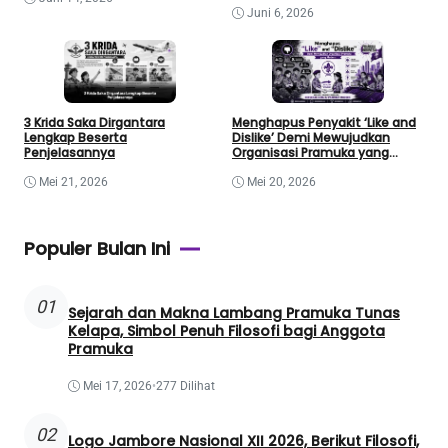
Juni 6, 2026
3 Krida Saka Dirgantara
Menghapus Penyakit ‘Like and
Lengkap Beserta
Dislike’ Demi Mewujudkan
Penjelasannya
Organisasi Pramuka yang
Modern
Mei 21, 2026
Mei 20, 2026
Populer Bulan Ini
01
Sejarah dan Makna Lambang Pramuka Tunas
Kelapa, Simbol Penuh Filosofi bagi Anggota
Pramuka
Mei 17, 2026
•
277 Dilihat
02
Logo Jambore Nasional XII 2026, Berikut Filosofi,