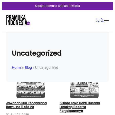
Setiap Pramuka adalah Pewarta
Uncategorized
Home
»
Blog
»
Uncategorized
Jawaban SKU Penggalang
6 Krida Saka Bakti Husada
Ramu no 11 s/d 20
Lengkap Beserta
Penjelasannya
Juni 14, 2026