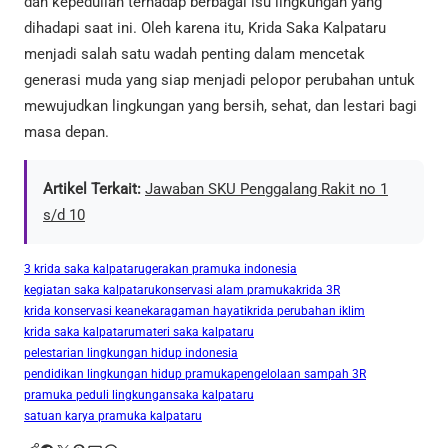
dan kepedulian terhadap berbagai isu lingkungan yang
dihadapi saat ini. Oleh karena itu, Krida Saka Kalpataru
menjadi salah satu wadah penting dalam mencetak
generasi muda yang siap menjadi pelopor perubahan untuk
mewujudkan lingkungan yang bersih, sehat, dan lestari bagi
masa depan.
Artikel Terkait:
Jawaban SKU Penggalang Rakit no 1
s/d 10
3 krida saka kalpataru
gerakan pramuka indonesia
kegiatan saka kalpataru
konservasi alam pramuka
krida 3R
krida konservasi keanekaragaman hayati
krida perubahan iklim
krida saka kalpataru
materi saka kalpataru
pelestarian lingkungan hidup indonesia
pendidikan lingkungan hidup pramuka
pengelolaan sampah 3R
pramuka peduli lingkungan
saka kalpataru
satuan karya pramuka kalpataru