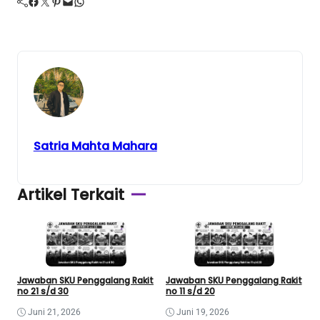
Facebook
Twitter
Pinterest
Mail
WhatsApp
Satria Mahta Mahara
Artikel Terkait
Jawaban SKU Penggalang Rakit
Jawaban SKU Penggalang Rakit
J
no 21 s/d 30
no 11 s/d 20
n
Juni 21, 2026
Juni 19, 2026