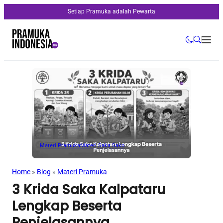
Setiap Pramuka adalah Pewarta
Materi Pramuka
Materi Saka Sako
Home
»
Blog
»
Materi Pramuka
3 Krida Saka Kalpataru
Lengkap Beserta
Penjelasannya