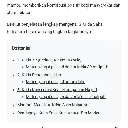
mampu memberikan kontribusi positif bagi masyarakat dan
alam sekitar.
Berikut penjelasan lengkap mengenai 3 Krida Saka
Kalpataru beserta ruang lingkup kegiatannya.
−
Daftar Isi
1. Krida 3R (Reduce, Reuse, Recycle)
Materi yang dipelajari dalam Krida 3R meliputi:
2. Krida Perubahan Iklim
Materi yang dipelajari antara lain:
3. Krida Konservasi Keanekaragaman Hayati
Materi yang dipelajari dalam krida ini meliputi:
Manfaat Mengikuti Krida Saka Kalpataru
Pentingnya Krida Saka Kalpataru di Era Modern